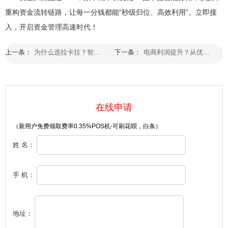
重构资金流转链路，让每一分钱都能“秒级归位、高效利用”。立即接
入，开启资金管理高速时代！
上一条：
为什么选拉卡拉？智能分账+资金归集全搞定
下一条：
电商利润提升？从优化分账流程开始入手
在线申请
（新用户免费领取费率0.35%POS机-可刷花呗，白条）
姓 名：
手 机：
地址：