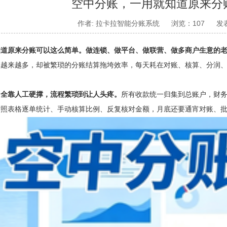
空中分账，一用就知道原来分
作者: 拉卡拉智能分账系统
浏览：107
发表
知道原来分账可以这么简单。
做连锁、做平台、做联营、做多商户生意的
单越来越多，却被繁琐的分账结算拖垮效率，每天耗在对账、核算、分润
，全靠人工硬撑，流程繁琐到让人头疼。
所有收款统一归集到总账户，财
对照表格逐单统计、手动核算比例、反复核对金额，月底还要通宵对账、