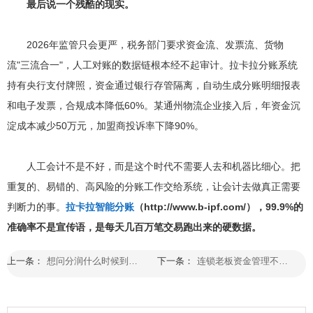
最后说一个残酷的现实。
2026年监管只会更严，税务部门要求资金流、发票流、货物
流"三流合一"，人工对账的数据链根本经不起审计。拉卡拉分账系统
持有央行支付牌照，资金通过银行存管隔离，自动生成分账明细报表
和电子发票，合规成本降低60%。某通州物流企业接入后，年资金沉
淀成本减少50万元，加盟商投诉率下降90%。
人工会计不是不好，而是这个时代不需要人去和机器比细心。把
重复的、易错的、高风险的分账工作交给系统，让会计去做真正需要
判断力的事。
拉卡拉智能分账
（http://www.b-ipf.com/），99.9%的
准确率不是宣传语，是每天几百万笔交易跑出来的硬数据。
上一条：
想问分润什么时候到账——拉卡拉钱账通规则设定秒到不延误
下一条：
连锁老板资金管理不再是难题——因为有了空中分账