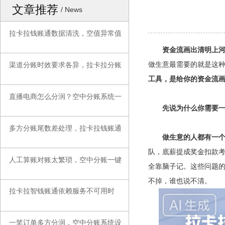
文章推荐
/ News
拉卡拉钱账通数据清洗，空值异常值
◆
资金流画出清明上
做生意最需要的就是这
渠道分账时效要求各异，拉卡拉分账
◆
工具，是给你的资金流
直播电商怎么分润？空中分账系统一
◆
先说为什么你需要一
多方分账尾数差处理，拉卡拉钱账通
◆
做生意的人都有一
队，底薪提成奖金扣款
人工算账对账太繁琐，空中分账一键
◆
全靠脑子记。这些问题
不掉，谁也说不清。
拉卡拉智钱账通依赖服务不可用时
◆
一笔订单多方分润，空中分账系统设
◆