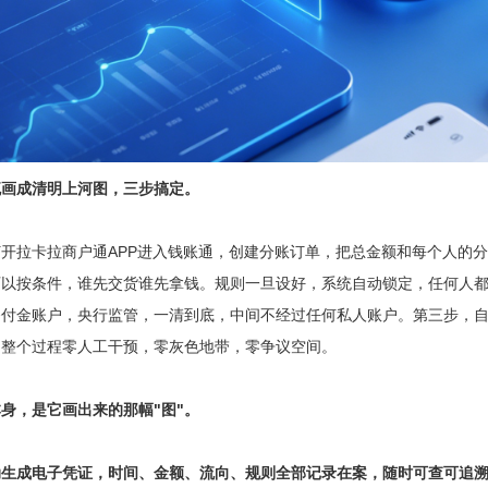
流画成清明上河图，三步搞定。
拉卡拉商户通APP进入钱账通，创建分账订单，把总金额和每个人的分成
可以按条件，谁先交货谁先拿钱。规则一旦设好，系统自动锁定，任何人
备付金账户，央行监管，一清到底，中间不经过任何私人账户。第三步，
。整个过程零人工干预，零灰色地带，零争议空间。
身，是它画出来的那幅"图"。
动生成电子凭证，时间、金额、流向、规则全部记录在案，随时可查可追