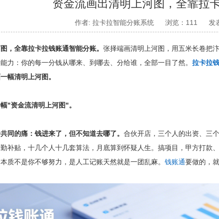
资金流画出清明上河图，全靠拉
作者: 拉卡拉智能分账系统
浏览：111
发表
河图，全靠拉卡拉钱账通智能分账。
张择端画清明上河图，用五米长卷把汴
种能力：你的每一分钱从哪来、到哪去、分给谁，全部一目了然。
拉卡拉
画一幅清明上河图。
幅"资金流清明上河图"。
个共同的痛：钱进来了，但不知道去哪了。
合伙开店，三个人的出资、三
考勤补贴，十几个人十几套算法，月底算到怀疑人生。搞项目，甲方打款
的本质不是你不够努力，是人工记账天然就是一团乱麻。
钱账通
要做的，